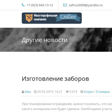
+7 (923) 643-13-12
safrus2009@yandex.ru
Другие новости
Изготовление заборов
Alex
24-05-2019, 14:21
9 614
Услуги
/
Столярка
При планировании ограждения, нужно понимать, что нео
какого материала оно будет сделано. Необходимо учест