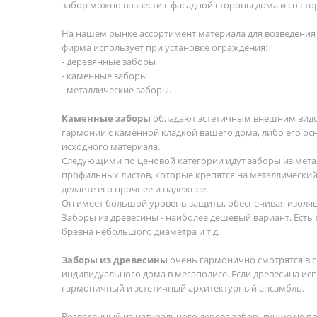
забор можно возвести с фасадной стороны дома и со сторо
На нашем рынке ассортимент материала для возведения
фирма использует при установке ограждения:
- деревянные заборы
- каменные заборы
- металлические заборы.
Каменные заборы
обладают эстетичным внешним видом
гармонии с каменной кладкой вашего дома, либо его ос
исходного материала.
Следующими по ценовой категории идут заборы из мета
профильных листов, которые крепятся на металлический 
делаете его прочнее и надежнее.
Он имеет большой уровень защиты, обеспечивая изоля
Заборы из древесины - наиболее дешевый вариант. Есть
бревна небольшого диаметра и т.д.
Заборы из древесины
очень гармонично смотрятся в с
индивидуального дома в мегаполисе. Если древесина испо
гармоничный и эстетичный архитектурный ансамбль.
Возведенный из натурального дерева забор, лучше не п