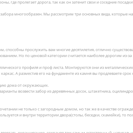
ны, где пролегает дорога, так как он затенит свои и соседние посадки
 забора многообразен. Мы рассмотрим три основных вида, которые н
, способны прослужить вам многие десятилетия, отлично существова
нованием. Но по ценовой категории считается наиболее дорогим из-за
ллического профиля и проф листа. Монтируются они из металлических
каркас. А разместив его на фундаменте из камня вы продлеваете срок
цию дома от окружающих.
 варианты возвести забор из деревянных досок, штакетника, оцилиндр
очетании не только с загородным домом, но так же в качестве огражд
льзуется и внутри территории двора(столы, беседки, скамейки), то по
одвергать окрашиванию, сохраняя тем самым естественный, натураль