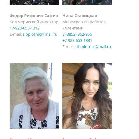
Нина Ставицкая
Федор Рифович Сафин
Менеджер по работе с
Коммерческий директор
клиентами
+7-923-653-1312
8 (3852) 362-966
E-mail:
sibplotnik@mail.ru
+7-923-653-1331
E-mail:
sib.plotnik@mail.ru