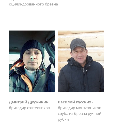
оцилиндрованного бревна
Дмитрий Дружинин
Василий Русских
-
бригадир сантехников
бригадир монтажников
сруба из бревна ручной
рубки