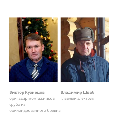
Виктор Кузнецов
Владимир Шваб
бригадир монтажников
главный электрик
сруба из
оцилиндрованного бревна