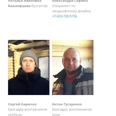
Наталья Ивановна
Александра Сафина
Башкирцева
бухгалтер
специалист по
ландшафтному дизайну
+7-923-720-5156
Сергей Киричко
Антон Гусаренко
бригадир монтажников
бригадир монтажников
сруба из
окон