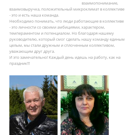
взаимопонимание,
взаимовыручка, положительный микроклимат в коллективе
- это и есть наша команда.
Необходимо понимать, что люди работающие в коллективе
- это личности со своими амбициями, характером,
темпераментом и потенциалом. Но благодаря нашему
руководителю, который смог сделать нашу команду единым
целым, мы стали дружным и сплоченным коллективом,
уважающим друг друга.
И это замечательно! Каждый день идешь на работу, как на
праздник!!!